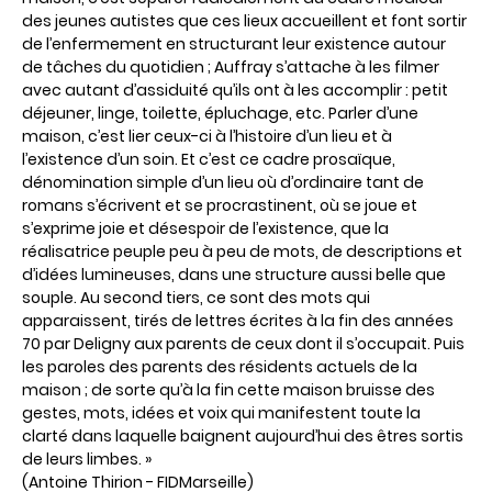
des jeunes autistes que ces lieux accueillent et font sortir
de l’enfermement en structurant leur existence autour
de tâches du quotidien ; Auffray s’attache à les filmer
avec autant d’assiduité qu’ils ont à les accomplir : petit
déjeuner, linge, toilette, épluchage, etc. Parler d’une
maison, c’est lier ceux-ci à l’histoire d’un lieu et à
l’existence d’un soin. Et c’est ce cadre prosaïque,
dénomination simple d’un lieu où d’ordinaire tant de
romans s’écrivent et se procrastinent, où se joue et
s’exprime joie et désespoir de l’existence, que la
réalisatrice peuple peu à peu de mots, de descriptions et
d’idées lumineuses, dans une structure aussi belle que
souple. Au second tiers, ce sont des mots qui
apparaissent, tirés de lettres écrites à la fin des années
70 par Deligny aux parents de ceux dont il s’occupait. Puis
les paroles des parents des résidents actuels de la
maison ; de sorte qu’à la fin cette maison bruisse des
gestes, mots, idées et voix qui manifestent toute la
clarté dans laquelle baignent aujourd’hui des êtres sortis
de leurs limbes. »
(Antoine Thirion - FIDMarseille)