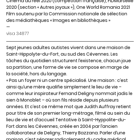
Cinéma du réel 2020 (compétition française), FIDMarseille
2020 (section « Autres joyaux »), One World Romania 2021
Film soutenu par la Commission nationale de sélection
des médiathèques « Images en bibliothèques »
—
visa
34877
Sept jeunes adultes autistes vivent dans une maison de
Saint-Hippolyte-du-Fort, au sud des Cévennes. Les
tâches du quotidien structurent l’existence, chacun joue
sa partition, une forme de vie se compose en marge de
la société, hors du langage.
« Pas un foyer ni un centre spécialisé. Une maison : c’est
ainsi qu’une mère qualifie simplement le lieu de vie –
comme leur inspirateur Fernand Deligny nommait jadis le
sien à Monoblet – où son fils réside depuis plusieurs
années. Et c’est ce même mot que Judith Auffray retient
pour titre de son premier long-métrage, filmé au sein du
lieu de vie et d’accueil Tentative à Saint-Hyppolite-du-
Fort dans les Cévennes, créée en 2004 par l’ancien
collaborateur de Deligny, Thierry Bazzana. Parler d’une
maison, c’est séparer radicalement du cadre médical