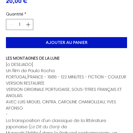
Prix
20,00 €
Quantité
*
AJOUTER AU PANIER
LES MONTAGNES DE LA LUNE
[o DESEJADO]
Un film de Paulo Rocha
PORTUGAL/FRANCE - 1986 - 122 MINUTES - FICTION - COULEUR
VERSION RESTAURÉE
VERSION ORIGINALE PORTUGAISE, SOUS-TITRES FRANÇAIS ET
ANGLAIS
AVEC LUIS MIGUEL CINTRA, CAROLINE CHANIOLLEAU, YVES
AFONSO
-
La transposition d'un classique de la littérature
japonaise (
Le Dit du Genji
de
Murasaki Shikibu] dans le Portugal contemporain : un