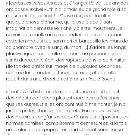
« [après
Les Vertes Années
et
Changer de vie
] Les années
ont passé, Isabel Ruth n'a jamais eu de grand rôle à sa
mesure. Alors j'ai écrit
Le Fleuve d'or
, pour lui offrir
quelque chose d'énorme, qui laisse place à son
imagination démesurée, riche, violente, meurtrière... Je
ne vois pas quelle autre comédienne aurait pu jouer
cette femme qui tue son mari et barbouille les murs de
sa chambre avec le sang du mort ! [...] J'adore les longs
plans-séquences, et elle sait comme personne jouer
sur la durée, en créant des ruptures dans la continuité.
Elle fait des arrêts sur image de quelques secondes,
comme les grandes actrices du muet, et puis elle
repart dans une direction différente. » Paulo Rocha
-
« Toutes /es histoires de mon enfance constituaient
des débuts de fictions plus extraordinaires /es unes
que /es autres. Et elles ont continué à me hanter, je n'ai
jamais pu les chasser de ma tête. Parce que ce sont
des histoires sang/antes et extrêmes qui dépassent les
normes admises, complètement démesurées, à la fois
amorales et très populaires, qui flottaient sans cesse