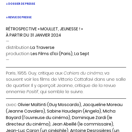
↓ DOSSIER DE PRESSE
↓ REVUE DE PRESSE
RÉTROSPECTIVE « MOULLET, JEUNESSE ! »
À PARTIR DU 31 JANVIER 2024
—
distribution
La Traverse
production
Les Films d'Ici (Paris), La Sept
—
Paris, 1955. Guy, critique aux
Cahiers du cinéma
, va
souvent voir les films de Vittorio Cottafavi dans une salle
de quartier. Il y aperçoit Jeanne, critique de la revue
ennemie
Positif
, qui semble le suivre.
avec
Olivier Maltinti (Guy Moscardo), Jacqueline Moreau
(Jeanne Cavalero), Sabine Haudepin (Angela), Micha
Bayard (l'ouvreuse du cinéma), Dominique Zardi (le
directeur du cinéma), Jean Abeillé (le commissaire),
Jean-Luc Caron (un cinéphile), Antoine Desrosières (un